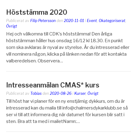
Höststämma 2020
Publicerat av
Filip Petersson
den
2020-11-01
i
Event
,
Okategoriserat
,
Övrigt
Hej och välkomna till CDK’s höststämma! Den årliga
höststämman håller hus onsdag 16/12 kl 18.30. En punkt
som ska avklaras är nyval av styrelse. Är du intresserad eller
vill nominera någon, klicka på länken nedan för att kontakta
valberedelsen. Observera…
Intresseanmälan CMAS* kurs
Publicerat av
Tobias
den
2020-08-26
i
Kurser
,
Övrigt
Till höst har vi planer för en ny enstjärnig dykkurs, om du är
intresserad kan du maila till info@chalmersdykarklubb.se så
ser vi till att informera dig när datumet för kursen blir satt i
sten. Bra att ta med i mailetNamn:…