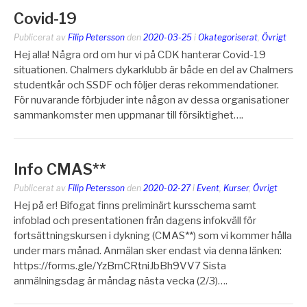
Covid-19
Publicerat av
Filip Petersson
den
2020-03-25
i
Okategoriserat
,
Övrigt
Hej alla! Några ord om hur vi på CDK hanterar Covid-19
situationen. Chalmers dykarklubb är både en del av Chalmers
studentkår och SSDF och följer deras rekommendationer.
För nuvarande förbjuder inte någon av dessa organisationer
sammankomster men uppmanar till försiktighet….
Info CMAS**
Publicerat av
Filip Petersson
den
2020-02-27
i
Event
,
Kurser
,
Övrigt
Hej på er! Bifogat finns preliminärt kursschema samt
infoblad och presentationen från dagens infokväll för
fortsättningskursen i dykning (CMAS**) som vi kommer hålla
under mars månad. Anmälan sker endast via denna länken:
https://forms.gle/YzBmCRtniJbBh9VV7 Sista
anmälningsdag är måndag nästa vecka (2/3)….