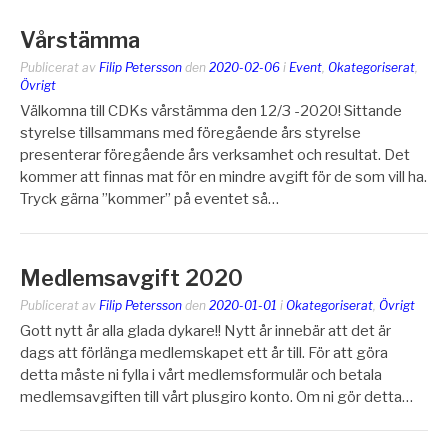
Vårstämma
Publicerat av
Filip Petersson
den
2020-02-06
i
Event
,
Okategoriserat
,
Övrigt
Välkomna till CDKs vårstämma den 12/3 -2020! Sittande
styrelse tillsammans med föregående års styrelse
presenterar föregående års verksamhet och resultat. Det
kommer att finnas mat för en mindre avgift för de som vill ha.
Tryck gärna ”kommer” på eventet så…
Medlemsavgift 2020
Publicerat av
Filip Petersson
den
2020-01-01
i
Okategoriserat
,
Övrigt
Gott nytt år alla glada dykare!! Nytt år innebär att det är
dags att förlänga medlemskapet ett år till. För att göra
detta måste ni fylla i vårt medlemsformulär och betala
medlemsavgiften till vårt plusgiro konto. Om ni gör detta…