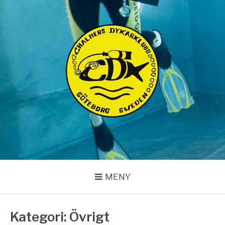
Hoppa
till
innehåll
CHALMERS
DYKARKLUBB
MENY
Kategori:
Övrigt