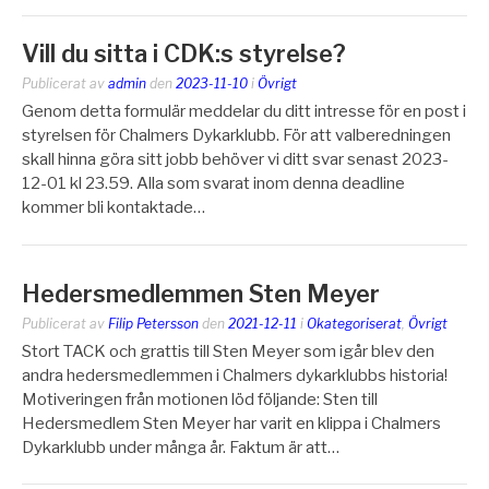
Vill du sitta i CDK:s styrelse?
Publicerat av
admin
den
2023-11-10
i
Övrigt
Genom detta formulär meddelar du ditt intresse för en post i
styrelsen för Chalmers Dykarklubb. För att valberedningen
skall hinna göra sitt jobb behöver vi ditt svar senast 2023-
12-01 kl 23.59. Alla som svarat inom denna deadline
kommer bli kontaktade…
Hedersmedlemmen Sten Meyer
Publicerat av
Filip Petersson
den
2021-12-11
i
Okategoriserat
,
Övrigt
Stort TACK och grattis till Sten Meyer som igår blev den
andra hedersmedlemmen i Chalmers dykarklubbs historia!
Motiveringen från motionen löd följande: Sten till
Hedersmedlem Sten Meyer har varit en klippa i Chalmers
Dykarklubb under många år. Faktum är att…