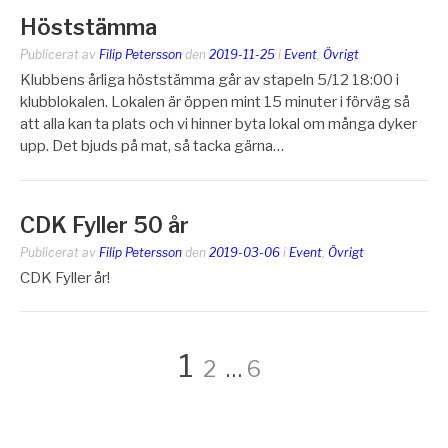
Höststämma
Publicerat av
Filip Petersson
den
2019-11-25
i
Event
,
Övrigt
Klubbens årliga höststämma går av stapeln 5/12 18:00 i
klubblokalen. Lokalen är öppen mint 15 minuter i förväg så
att alla kan ta plats och vi hinner byta lokal om många dyker
upp. Det bjuds på mat, så tacka gärna…
CDK Fyller 50 år
Publicerat av
Filip Petersson
den
2019-03-06
i
Event
,
Övrigt
CDK Fyller år!
Sidnumrering
Sida
Sida
Sida
1
2
…
6
för