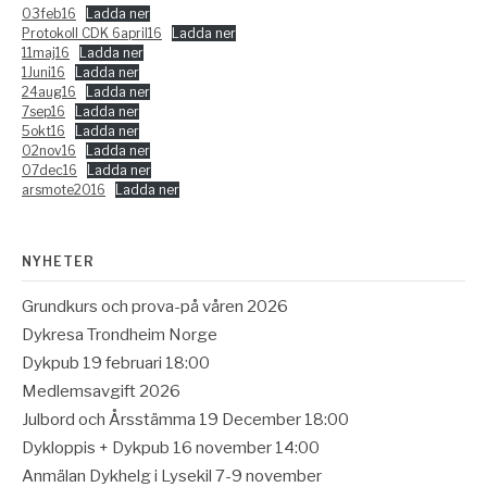
03feb16
Ladda ner
Protokoll CDK 6april16
Ladda ner
11maj16
Ladda ner
1Juni16
Ladda ner
24aug16
Ladda ner
7sep16
Ladda ner
5okt16
Ladda ner
02nov16
Ladda ner
07dec16
Ladda ner
arsmote2016
Ladda ner
NYHETER
Grundkurs och prova-på våren 2026
Dykresa Trondheim Norge
Dykpub 19 februari 18:00
Medlemsavgift 2026
Julbord och Årsstämma 19 December 18:00
Dykloppis + Dykpub 16 november 14:00
Anmälan Dykhelg i Lysekil 7-9 november