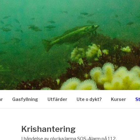
KARKLUBB
ar
Gasfyllning
Utfärder
Ute o dykt?
Kurser
S
Krishantering
I händelse av olycka larma SOS-Alarm på 112.