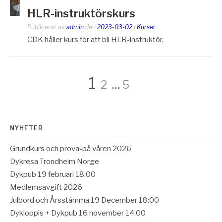
HLR-instruktörskurs
Publicerat av
admin
den
2023-03-02
i
Kurser
CDK håller kurs för att bli HLR-instruktör.
Sidnumrering
Sida
Sida
Sida
1
2
…
5
för
NYHETER
inlägg
Grundkurs och prova-på våren 2026
Dykresa Trondheim Norge
Dykpub 19 februari 18:00
Medlemsavgift 2026
Julbord och Årsstämma 19 December 18:00
Dykloppis + Dykpub 16 november 14:00