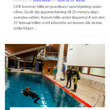
Publicerat av
David Ådvall
den
2024-02-12
i
Kurser
CDK kommer hålla en grundkurs i sportdykning under
våren. Du lär dig apparatdykning till 20 meters djup i
svenska vatten. Kursen hålls under läsperiod 4 och den
27 februari håller vi ett infomöte om kursen där du kan
ställa frågor….