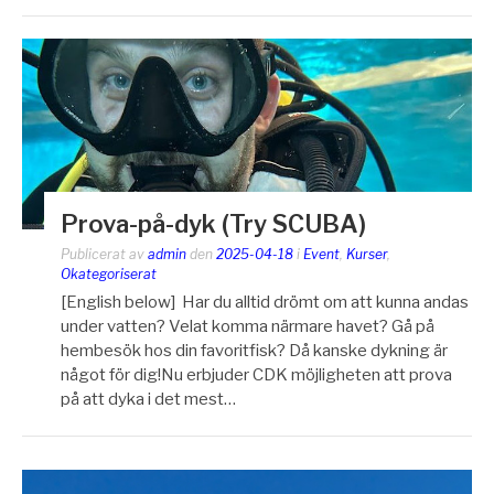
Prova-på-dyk (Try SCUBA)
Publicerat av
admin
den
2025-04-18
i
Event
,
Kurser
,
Okategoriserat
[English below] Har du alltid drömt om att kunna andas
under vatten? Velat komma närmare havet? Gå på
hembesök hos din favoritfisk? Då kanske dykning är
något för dig!Nu erbjuder CDK möjligheten att prova
på att dyka i det mest…