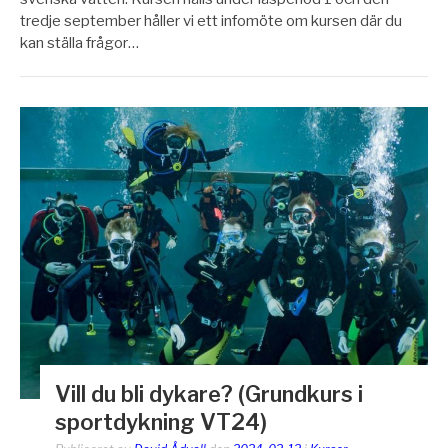
tredje september håller vi ett infomöte om kursen där du
kan ställa frågor…
Vill du bli dykare? (Grundkurs i
sportdykning VT24)