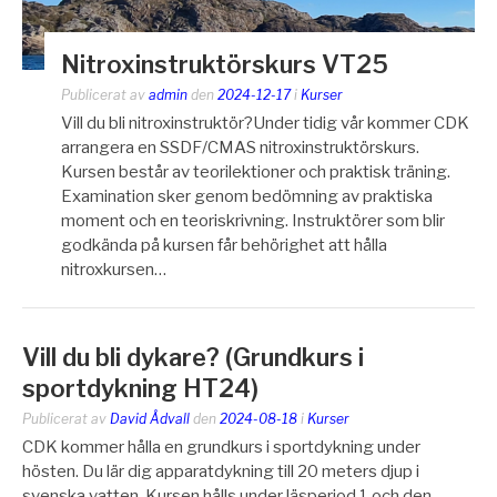
Nitroxinstruktörskurs VT25
Publicerat av
admin
den
2024-12-17
i
Kurser
Vill du bli nitroxinstruktör?Under tidig vår kommer CDK
arrangera en SSDF/CMAS nitroxinstruktörskurs.
Kursen består av teorilektioner och praktisk träning.
Examination sker genom bedömning av praktiska
moment och en teoriskrivning. Instruktörer som blir
godkända på kursen får behörighet att hålla
nitroxkursen…
Vill du bli dykare? (Grundkurs i
sportdykning HT24)
Publicerat av
David Ådvall
den
2024-08-18
i
Kurser
CDK kommer hålla en grundkurs i sportdykning under
hösten. Du lär dig apparatdykning till 20 meters djup i
svenska vatten. Kursen hålls under läsperiod 1 och den