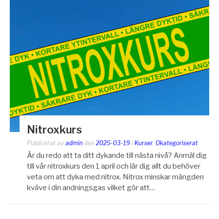
Nitroxkurs
Publicerat av
admin
den
2025-03-19
i
Kurser
,
Okategoriserat
Är du redo att ta ditt dykande till nästa nivå? Anmäl dig
till vår nitroxkurs den 1 april och lär dig allt du behöver
veta om att dyka med nitrox. Nitrox minskar mängden
kväve i din andningsgas vilket gör att…