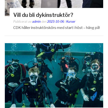
Vill du bli dykinstruktör?
Publicerat av
admin
den
2023-10-06
i
Kurser
CDK håller instruktörskörs med start i höst – häng på!