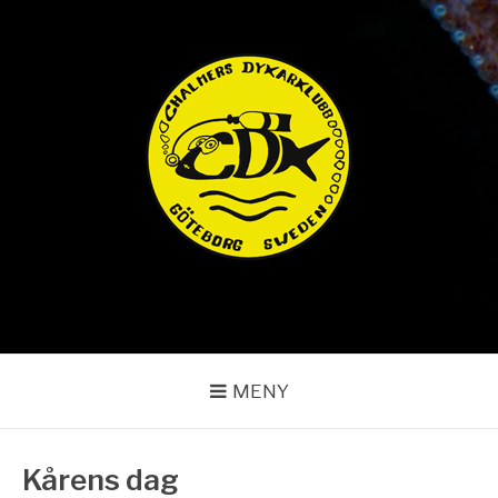
Hoppa
till
innehåll
CHALMERS
DYKARKLUBB
MENY
Kårens dag