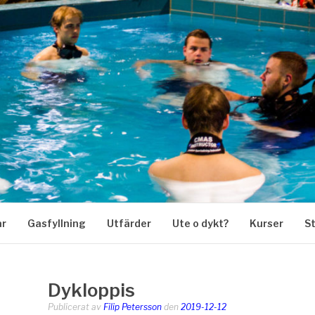
KARKLUBB
ar
Gasfyllning
Utfärder
Ute o dykt?
Kurser
S
Dykloppis
Publicerat av
Filip Petersson
den
2019-12-12