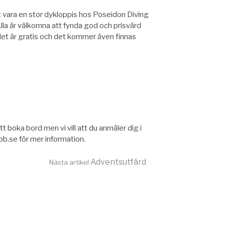
ara en stor dykloppis hos Poseidon Diving
a är välkomna att fynda god och prisvärd
det är gratis och det kommer även finnas
tt boka bord men vi vill att du anmäler dig i
bb.se för mer information.
Adventsutfärd
Nästa artikel