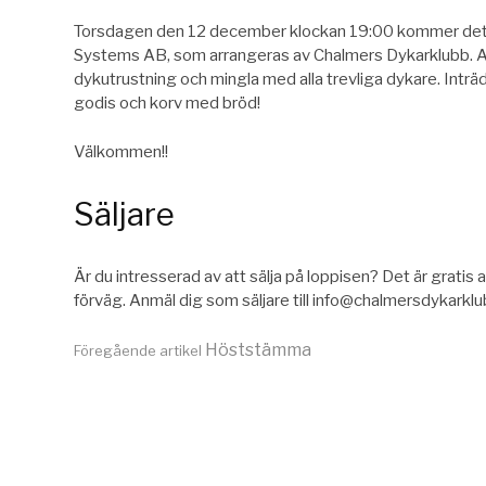
Torsdagen den 12 december klockan 19:00 kommer det v
Systems AB, som arrangeras av Chalmers Dykarklubb. All
dykutrustning och mingla med alla trevliga dykare. Inträ
godis och korv med bröd!
Välkommen!!
Säljare
Är du intresserad av att sälja på loppisen? Det är gratis a
förväg. Anmäl dig som säljare till info@chalmersdykarklu
Fortsätt
Höststämma
Föregående artikel
läsa