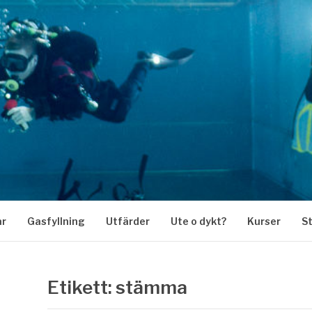
KARKLUBB
ar
Gasfyllning
Utfärder
Ute o dykt?
Kurser
S
Etikett:
stämma