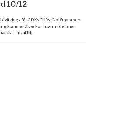
d 10/12
har blivit dags för CDKs ”Höst”-stämma som
ordning kommer 2 veckor innan mötet men
ndla:– Inval till…