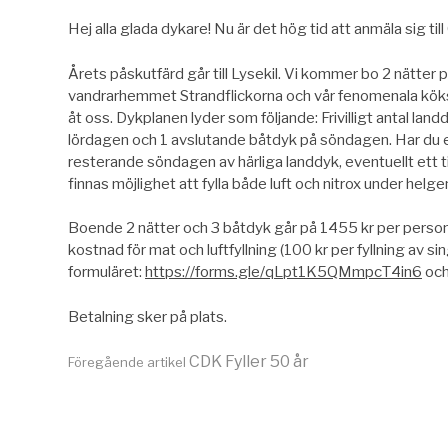
Hej alla glada dykare! Nu är det hög tid att anmäla sig till 
Årets påskutfärd går till Lysekil. Vi kommer bo 2 nätt
vandrarhemmet Strandflickorna och vår fenomenala köksch
åt oss. Dykplanen lyder som följande: Frivilligt antal land
lördagen och 1 avslutande båtdyk på söndagen. Har du en
resterande söndagen av härliga landdyk, eventuellt ett t
finnas möjlighet att fylla både luft och nitrox under helge
Boende 2 nätter och 3 båtdyk går på 1455 kr per person vi
kostnad för mat och luftfyllning (100 kr per fyllning av s
formuläret:
https://forms.gle/qLpt1K5QMmpcT4in6
och
Betalning sker på plats.
Fortsätt
CDK Fyller 50 år
Föregående artikel
läsa