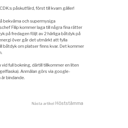
CDK:s påskutfärd, först till kvarn gäller!
er på bekväma och supermysiga
ef Filip kommer laga till några fina rätter
dyk på fredagen följt av 2 härliga båtdyk på
ergi över går det utmärkt att fylla
ill båtdyk om platser finns kvar. Det kommer
n.
d full bokning, därtill tillkommer en liten
ingelflaska). Anmälan görs via google-
 är bindande.
Höststämma
Nästa artikel