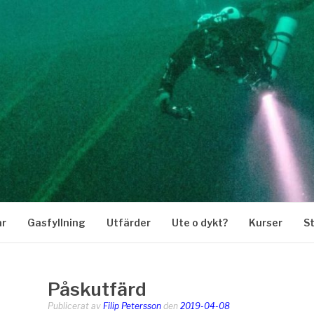
KARKLUBB
ar
Gasfyllning
Utfärder
Ute o dykt?
Kurser
S
Påskutfärd
Publicerat av
Filip Petersson
den
2019-04-08