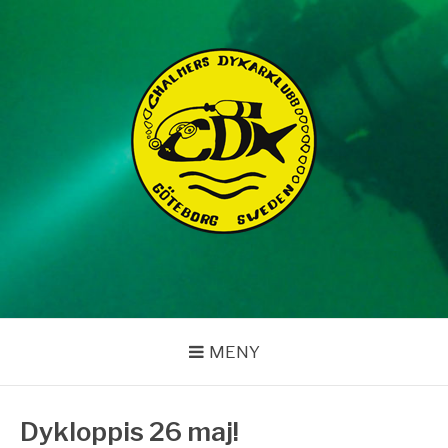
Hoppa
till
innehåll
CHALMERS
DYKARKLUBB
MENY
Dykloppis 26 maj!