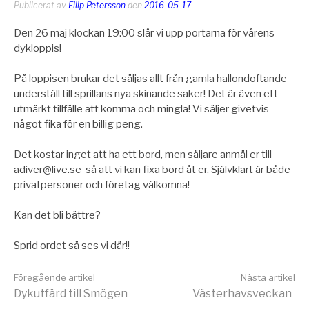
Publicerat av
Filip Petersson
den
2016-05-17
Den 26 maj klockan 19:00 slår vi upp portarna för vårens
dykloppis!
På loppisen brukar det säljas allt från gamla hallondoftande
underställ till sprillans nya skinande saker! Det är även ett
utmärkt tillfälle att komma och mingla! Vi säljer givetvis
något fika för en billig peng.
Det kostar inget att ha ett bord, men säljare anmäl er till
adiver@live.se så att vi kan fixa bord åt er. Självklart är både
privatpersoner och företag välkomna!
Kan det bli bättre?
Sprid ordet så ses vi där!!
Fortsätt
Föregående artikel
Nästa artikel
Dykutfärd till Smögen
Västerhavsveckan