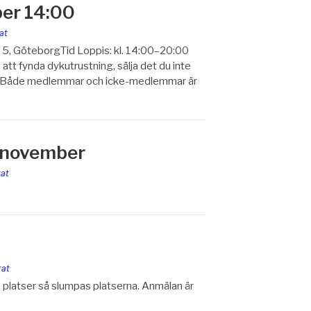
er 14:00
at
 5, GöteborgTid Loppis: kl. 14:00–20:00
 att fynda dykutrustning, sälja det du inte
ade. Både medlemmar och icke-medlemmar är
9 november
rat
rat
s platser så slumpas platserna. Anmälan är