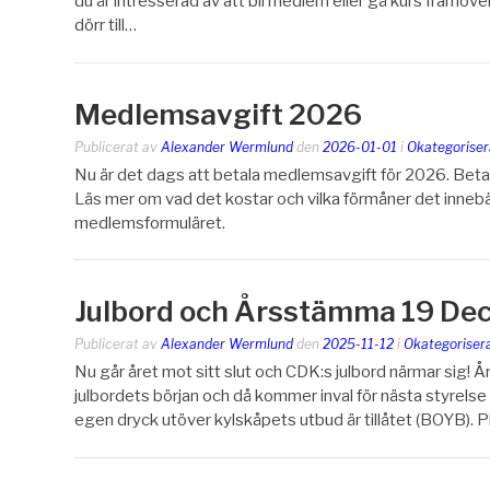
du är intresserad av att bli medlem eller gå kurs framöver!
dörr till…
Medlemsavgift 2026
Publicerat av
Alexander Wermlund
den
2026-01-01
i
Okategoriser
Nu är det dags att betala medlemsavgift för 2026. Betala 
Läs mer om vad det kostar och vilka förmåner det innebär 
medlemsformuläret.
Julbord och Årsstämma 19 De
Publicerat av
Alexander Wermlund
den
2025-11-12
i
Okategoriser
Nu går året mot sitt slut och CDK:s julbord närmar sig
julbordets början och då kommer inval för nästa styrelse
egen dryck utöver kylskåpets utbud är tillåtet (BOYB). P