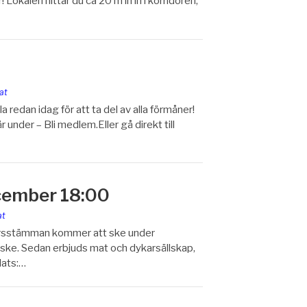
 Lokalen hittar du ca 20 m in in i korridoren,
at
redan idag för att ta del av alla förmåner!
under – Bli medlem.Eller gå direkt till
cember 18:00
at
! Årsstämman kommer att ske under
 ske. Sedan erbjuds mat och dykarsällskap,
lats:…