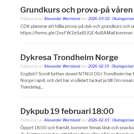
Grundkurs och prova-på våre
Publicerat av
Alexander Wermlund
den
2026-03-02
i
Okategorise
CDK planerar att hålla prova-på dyk och grundkurs och 
https://forms.gle/2vsFW2eSaBUQE4uBAMail kommer ski
Dykresa Trondheim Norge
Publicerat av
Alexander Wermlund
den
2026-02-19
i
Okategoriser
English? Scroll further down! NTNUI DG i Trondheim har f
Norge i april, och det har vi såklart tackat ja till! Om resa
Trøndelag…
Dykpub 19 februari 18:00
Publicerat av
Alexander Wermlund
den
2026-02-03
i
Okategorise
Öppet 18:00 och framåt, kommer finnas läsk och snacks på 