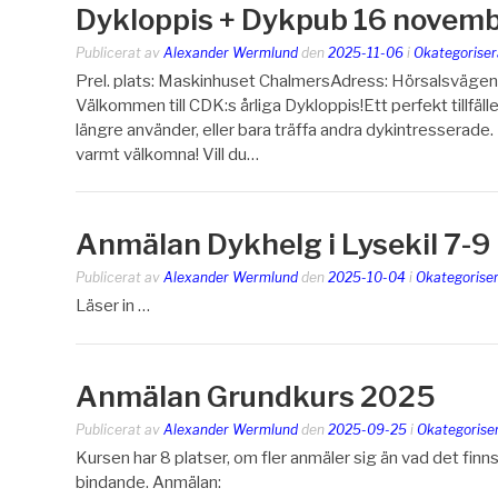
Dykloppis + Dykpub 16 novemb
Publicerat av
Alexander Wermlund
den
2025-11-06
i
Okategoriser
Prel. plats: Maskinhuset ChalmersAdress: Hörsalsvägen
Välkommen till CDK:s årliga Dykloppis!Ett perfekt tillfälle
längre använder, eller bara träffa andra dykintresser
varmt välkomna! Vill du…
Anmälan Dykhelg i Lysekil 7-
Publicerat av
Alexander Wermlund
den
2025-10-04
i
Okategorise
Läser in …
Anmälan Grundkurs 2025
Publicerat av
Alexander Wermlund
den
2025-09-25
i
Okategorise
Kursen har 8 platser, om fler anmäler sig än vad det finn
bindande. Anmälan: