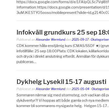
https://docs.google.com/forms/d/e/1FAIpQLSc7V
Information: https://docs.google.com/presentation
3uMJKE5TYO5ooso/mobilepresent?slide=id.g2140c0
Infokväll grundkurs 25 sep 18
Publicerat av
Alexander Wermlund
den
2025-09-17
i
Okategoriser
CDK kommer hålla enstjärnig kurs (CMAS/SSDF ★) (grundk
infotillfälle: 25 sep 18:00Plats: CDK lokalen, källarkor
och dryck i direkt anslutning efteråt. Anmälan för dykkurs
publiceras…
Dykhelg Lysekil 15-17 augusti
Publicerat av
Alexander Wermlund
den
2025-05-04
i
Okategorise
Sommaren närmar sig med stormsteg, och vad kan då pass
dykäventyr?! Vi hoppas att både gamla och nya medlemma
kommer bli sommarens mysigaste helg. Helgen 15-17