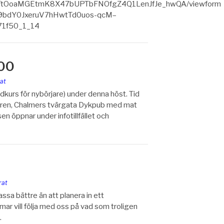
ql8tFtOoaMGEtmK8X47bUPTbFNOfgZ4Q1LenJfJe_hwQA/viewform
/d/19bdY0JxeruV7hHwtTd0uos-qcM–
71f50_1_14
:00
at
urs för nybörjare) under denna höst. Tid
ridoren, Chalmers tvärgata Dykpub med mat
en öppnar under infotillfället och
rat
a bättre än att planera in ett
r vill följa med oss på vad som troligen
…