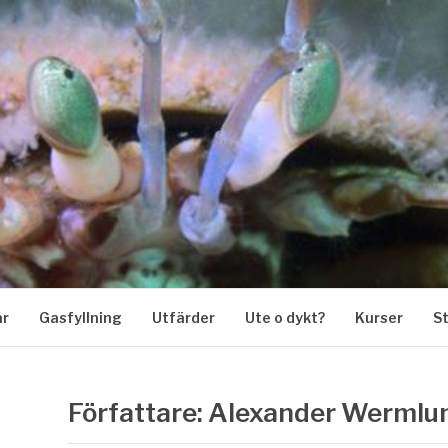
KARKLUBB
ar
Gasfyllning
Utfärder
Ute o dykt?
Kurser
S
Författare:
Alexander Wermlu