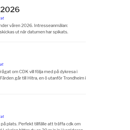
n 2026
rat
under våren 2026. Intresseanmälan:
ckas ut när datumen har spikats.
at
rågat om CDK vill följa med på dykresa i
n:Färden går till Hitra, en ö utanför Trondheim i
rat
plats. Perfekt tillfälle att träffa cdk om